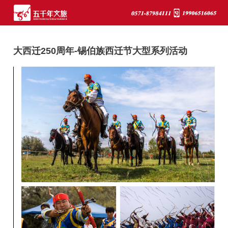
0571-
19906516065
五千年文
87984111
旅
5000
大西迁250周年-锡伯族西迁节大型系列活动
YEARS
TOURISM