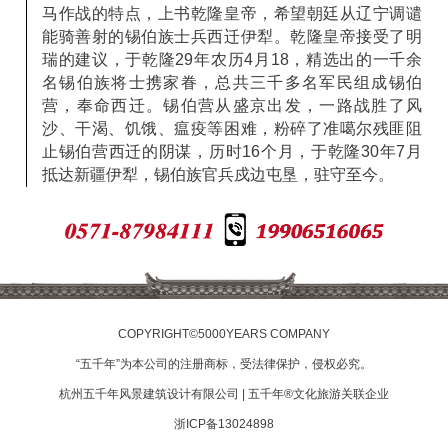
马作战的特点，上书乾隆皇帝，希望朝廷从辽宁调谴
能骑善射的锡伯族士兵西迁伊犁。乾隆皇帝接受了明
瑞的建议，于乾隆29年农历4月18，精选出的一千余
名锡伯族将士携家眷，总共三千多名军民组成锡伯
营，奉命西迁。锡伯营从盛京出发，一路战胜了风
沙、干渴、饥饿、瘟疫等困难，粉碎了准噶尔残匪阻
止锡伯营西迁的阴谋，历时16个月，于乾隆30年7月
抵达新疆伊犁，锡伯族官兵戍边屯垦，驻守至今。
0571-87984111
19906516065
COPYRIGHT©5000YEARS COMPANY
“五千年”为本公司的注册商标，受法律保护，侵权必究。
杭州五千年风景建筑设计有限公司 | 五千年®文化旅游关联企业
浙ICP备13024898