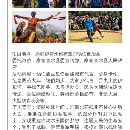
项目地点：
新疆伊犁州察布查尔锡伯自治县
委托单位：
察布查尔县委宣传部、察布查尔县人民政
府
活动内容：
锡伯族巨星佟丽娅城市代言、公祭卡伦、
纪念图公大典、锡伯婚庆、为家乡代言、舌尖上的伊
犁河、寻找巴图鲁、民俗运动会、民族大团结温暖大
传递、百位绣娘献礼、英雄部落摄影节、非遗大展、
大型联欢晚会等。
历史背景
：清朝乾隆年间，准噶尔部残匪不甘心失败
灭亡，屡屡在新疆边境滋事，试图分针对裂中国领
土，实现重建准噶尔王国的梦想，边疆人民的生命安
全，受到了威胁。伊犁将军明瑞，根据准噶尔残匪骑